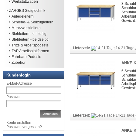
Werkstattwagen
3 Schub
Schubla
ZARGES Steigtechnik
Schubla
Anlegeleitern
Arbeitspl
Gewicht:
Schiebe- & Seilzugleitern
Mehrzweckleitern
Stehleitern - einseitig
Stehleitern - beidseitig
Tritte & Arbeitspodeste
Lieferzeit:
14-21 Tage
ZAP Arbeitsplattformen
Fahrbare Podeste
Zubehör
ANKE K
6 Schub
Kundenlogin
Schublad
Schubla
E-Mail-Adresse
Arbeitspl
Gewicht:
Passwort
Anmelden
Lieferzeit:
14-21 Tage
Konto erstellen
Passwort vergessen?
ANKE K