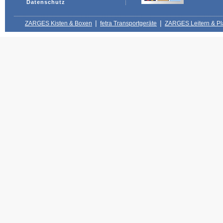
Datenschutz
|
|
ZARGES Kisten & Boxen
fetra Transportgeräte
ZARGES Leitern & Pl