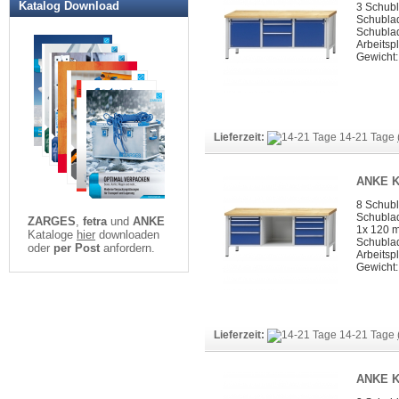
Katalog Download
3 Schub
Schublad
Schubla
Arbeitspl
Gewicht:
Lieferzeit:
14-21 Tage
ANKE K
8 Schub
Schubla
ZARGES
,
fetra
und
ANKE
1x 120 
Kataloge
hier
downloaden
Schubla
oder
per Post
anfordern.
Arbeitspl
Gewicht:
Lieferzeit:
14-21 Tage
ANKE K