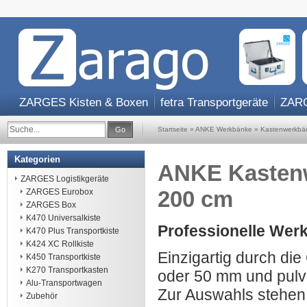
ZARGES Kisten & Boxen
fetra Transportgeräte
ZARG
Go
Startseite
»
ANKE Werkbänke
»
Kastenwerkbä
Kategorien
ANKE Kastenwe
ZARGES Logistikgeräte
200 cm
ZARGES Eurobox
ZARGES Box
K470 Universalkiste
Professionelle Werk
K470 Plus Transportkiste
K424 XC Rollkiste
Einzigartig durch die
K450 Transportkiste
K270 Transportkasten
oder 50 mm und
pul
Alu-Transportwagen
Zur Auswahls stehen 
Zubehör