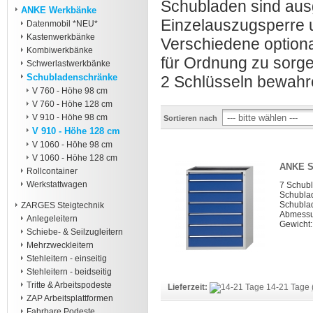
Schubladen sind aus
ANKE Werkbänke
Einzelauszugsperre u
Datenmobil *NEU*
Kastenwerkbänke
Verschiedene optiona
Kombiwerkbänke
für Ordnung zu sorgen
Schwerlastwerkbänke
Schubladenschränke
2 Schlüsseln bewahren
V 760 - Höhe 98 cm
V 760 - Höhe 128 cm
V 910 - Höhe 98 cm
Sortieren nach
V 910 - Höhe 128 cm
V 1060 - Höhe 98 cm
V 1060 - Höhe 128 cm
ANKE S
Rollcontainer
Werkstattwagen
7 Schub
Schubla
Schubla
ZARGES Steigtechnik
Abmessun
Anlegeleitern
Gewicht:
Schiebe- & Seilzugleitern
Mehrzweckleitern
Stehleitern - einseitig
Stehleitern - beidseitig
Tritte & Arbeitspodeste
Lieferzeit:
14-21 Tage
ZAP Arbeitsplattformen
Fahrbare Podeste