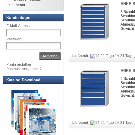
ANKE S
Zubehör
8 Schub
Schubla
Kundenlogin
Schubla
Abmessun
E-Mail-Adresse
Gewicht:
Passwort
Lieferzeit:
14-21 Tage
Anmelden
Konto erstellen
Passwort vergessen?
ANKE S
6 Schub
Katalog Download
Schubla
Schubla
Abmessun
Gewicht:
Lieferzeit:
14-21 Tage