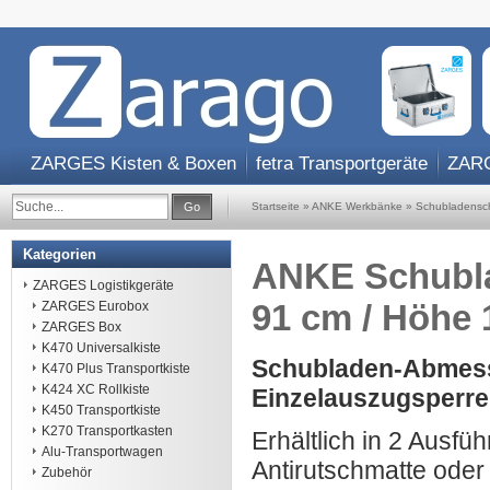
ZARGES Kisten & Boxen
fetra Transportgeräte
ZARG
Go
Startseite
»
ANKE Werkbänke
»
Schubladensc
Kategorien
ANKE Schublad
ZARGES Logistikgeräte
91 cm / Höhe
ZARGES Eurobox
ZARGES Box
K470 Universalkiste
Schubladen-Abmess
K470 Plus Transportkiste
K424 XC Rollkiste
Einzelauszugsperre
K450 Transportkiste
K270 Transportkasten
Erhältlich in 2 Ausfü
Alu-Transportwagen
Antirutschmatte oder
Zubehör