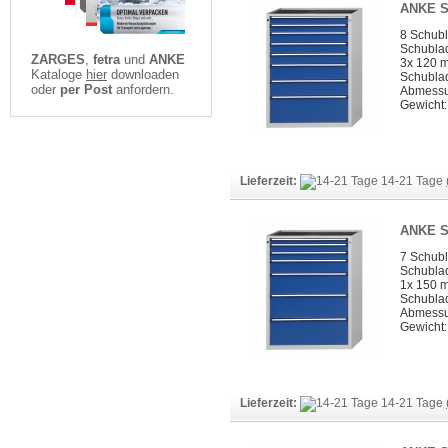
ANKE S
8 Schub
Schubla
ZARGES
,
fetra
und
ANKE
3x 120 
Kataloge
hier
downloaden
Schubla
oder
per Post
anfordern.
Abmessun
Gewicht:
Lieferzeit:
14-21 Tage
ANKE S
7 Schub
Schubla
1x 150 
Schubla
Abmessun
Gewicht:
Lieferzeit:
14-21 Tage